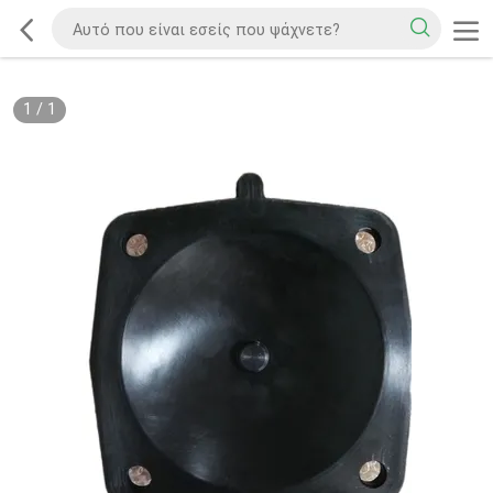
1
/
1