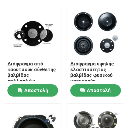
Διάφραγμα από
Διάφραγμα υψηλής
καουτσούκ σύνθετης
ελαστικότητας
βαλβίδας
βαλβίδας φυσικού
πολλαπλών
καουτσούκ
στρώσεων EPDM
σκληρυμένο με θείο
Σπίτι
Αποστολή
Αποστολή
PTFE
55 Shore A Pneumatic
Πολυστρωματικό
Actuator OEM
ερώτησης
ερώτησης
χημικό φράγμα
Προϊόντα
διπλής σκληρότητας
Σχετικά με εμάς