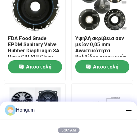
περιοδεία στο εργοστάσιο
Έλεγχος ποιότητας
FDA Food Grade
Υψηλή ακρίβεια συν
EPDM Sanitary Valve
μείον 0,05 mm
Rubber Diaphragm 3A
Ανεκτικότητα
Ειδήσεις
Dairy CIP SIP Clean
βαλβίδας καουτσούκ
Steam Compatible
διάφραγμα
Αποστολή
Αποστολή
μετρούμενο με
λέιζερ ένεση
Υποθέσεις
ερώτησης
ερώτησης
Ζητήστε μια προσφορά
Hongum
Λαστιχένιες σφραγίδες διαφραγμάτων
5:07 AM
Λαστιχένιο διάφραγμα βαλβίδων